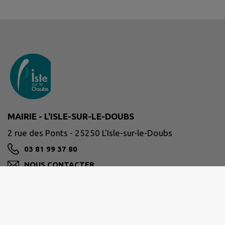
MAIRIE - L'ISLE-SUR-LE-DOUBS
2 rue des Ponts - 25250 L'Isle-sur-le-Doubs
03 81 99 37 80
NOUS CONTACTER
M'Y RENDRE
www.islesurledoubs.fr/