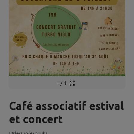
1
/
1
Café associatif estival
et concert
L'Isle-sur-le-Doubs