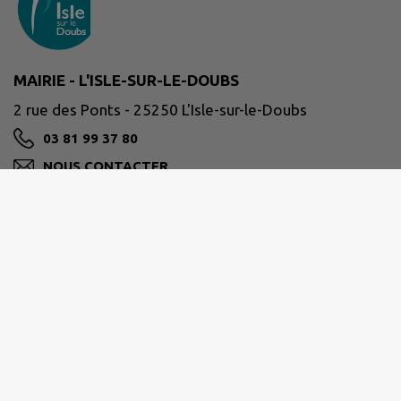
MAIRIE - L'ISLE-SUR-LE-DOUBS
2 rue des Ponts - 25250 L'Isle-sur-le-Doubs
03 81 99 37 80
NOUS CONTACTER
M'Y RENDRE
www.islesurledoubs.fr/