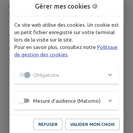
Gérer mes cookies 🍪
Découvrez ce qu’est l’équilibre alimentaire à
travers la confection de deux smoothies de
saison.
Ce site web utilise des cookies. Un cookie est
un petit fichier enregistré sur votre terminal
Avec les conseils d’un professionnel, apprenez à
lors de la visite sur le site.
composer des repas équilibrés tout en vous
Pour en savoir plus, consultez notre
Politique
faisant plaisir.
de gestion des cookies
.
Sur inscription au 03.81.31.81.31
Obligatoire
Publié par Mairie de l'Isle-sur-le-Doubs
Mesure d'audience (Matomo)
REFUSER
VALIDER MON CHOIX