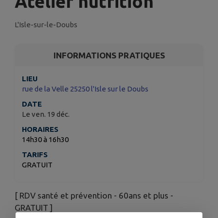
Atelier nutrition
L'Isle-sur-le-Doubs
INFORMATIONS PRATIQUES
LIEU
rue de la Velle 25250 l'Isle sur le Doubs
DATE
Le ven. 19 déc.
HORAIRES
14h30 à 16h30
TARIFS
GRATUIT
[ RDV santé et prévention - 60ans et plus -
GRATUIT ]