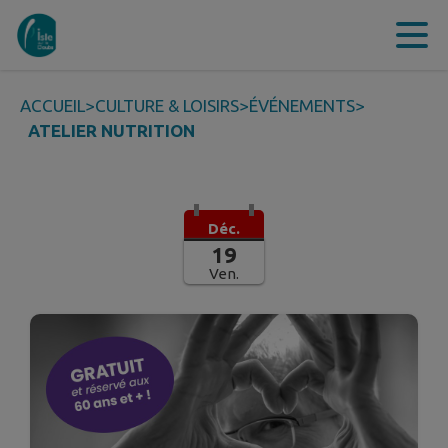
Contenu
Menu
Recherche
Pied de page
ACCUEIL
>
CULTURE & LOISIRS
>
ÉVÉNEMENTS
>
ATELIER NUTRITION
Déc.
19
Ven.