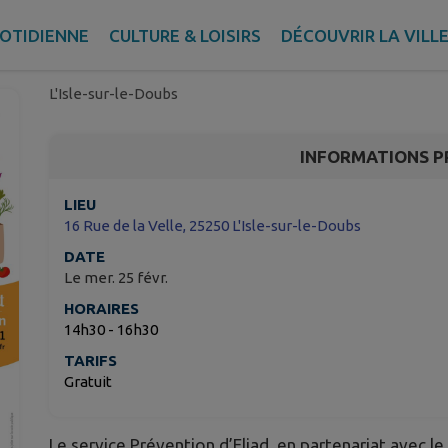
Atelier thématique « S
»
UOTIDIENNE
CULTURE & LOISIRS
DÉCOUVRIR LA VILL
L'Isle-sur-le-Doubs
INFORMATIONS P
LIEU
16 Rue de la Velle, 25250 L'Isle-sur-le-Doubs
DATE
Le mer. 25 févr.
HORAIRES
14h30 - 16h30
TARIFS
Gratuit
Le service Prévention d’Eliad, en partenariat avec le