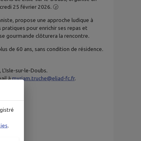
credi 25 février 2026. 🕞
ionniste, propose une approche ludique à
 pratiques pour enrichir ses repas et
use gourmande clôturera la rencontre.
us de 60 ans, sans condition de résidence.
 L'Isle-sur-le-Doubs.
ail à
myriam.truche@eliad-fc.fr
.
gistré
kies
.