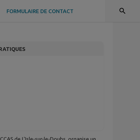
eniors & Nutrition
E
FORMULAIRE DE CONTACT
RATIQUES
 CCAS de L'Isle-sur-le-Doubs, organise un