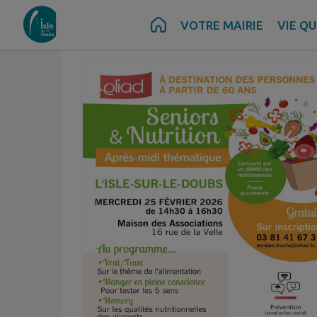
Févr.
25
Contenu
Menu
Recherche
Pied de page
VOTRE MAIRIE
VIE Q
Mer.