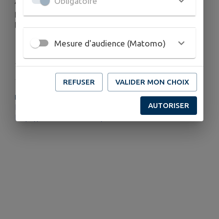
Obligatoire
Activité le long du canal, profitez du beau temps
pour faire un tour à vélo avant et/ou après
l'atelier !
Mesure d'audience (Matomo)
Publié par Association L'Extension
REFUSER
VALIDER MON CHOIX
PLUS D'INFORMATIONS
AUTORISER
https://www.facebook.com/profile.php?id=61561605771753
https://asso-lextension.fr/