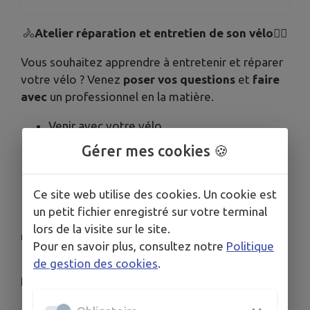
🚴
Atelier réparation et entretien de son vélo
🚴‍♀️
Vous souhaitez apprendre à entretenir et réparer
votre vélo ? Venez
poser vos questions
et
faire
avec
un professionnel en la matière.
Venir avec votre vélo.
Atelier à prix libre (dpayez ce que vous
Gérer mes cookies 🍪
voulez).
Animé avec L'hôtencycle (entreprise locale).
Ce site web utilise des cookies. Un cookie est
👧 À partir de 6 ans (accompagné d'un adulte).
un petit fichier enregistré sur votre terminal
lors de la visite sur le site.
🍰 Goûter possible sur place (gâteaux sucrés)
Pour en savoir plus, consultez notre
Politique
de gestion des cookies
.
🍵 Le café associatif a un bar avec des boissons
locales (limonade, bières, sirops).