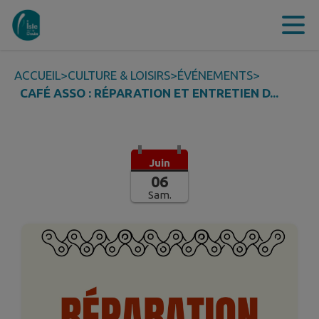
Contenu
Menu
Recherche
Pied de page
ACCUEIL
>
CULTURE & LOISIRS
>
ÉVÉNEMENTS
>
CAFÉ ASSO : RÉPARATION ET ENTRETIEN D...
Juin
06
Sam.