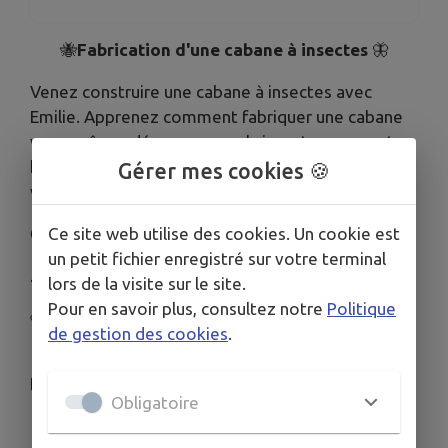
🐝
Fabrication d'une cabane à insectes
🦋
Venez construire une cabane à insectes avec
Emilie. Apprenez comment fabriquer une cabane
vous-même, découvrez quels insectes peuvent y
habiter, et repartez avec, pour l'installer chez
Gérer mes cookies 🍪
vous.
⏲De 14h à 16h
Ce site web utilise des cookies. Un cookie est
un petit fichier enregistré sur votre terminal
👶 Dès 5 ans (accompagnés d'un adulte)
lors de la visite sur le site.
Pour en savoir plus, consultez notre
Politique
✏ Sur inscription
avant le mercredi 8 juillet
de gestion des cookies
.
🍵 Le café associatif a un bar avec des boissons
locales (limonade, bières, sirops).
Obligatoire