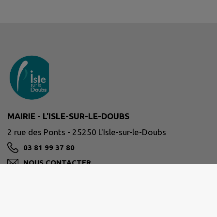
MAIRIE - L'ISLE-SUR-LE-DOUBS
2 rue des Ponts - 25250 L'Isle-sur-le-Doubs
03 81 99 37 80
NOUS CONTACTER
M'Y RENDRE
www.islesurledoubs.fr/