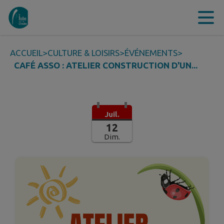
Contenu
Menu
Recherche
Pied de page
ACCUEIL
>
CULTURE & LOISIRS
>
ÉVÉNEMENTS
>
CAFÉ ASSO : ATELIER CONSTRUCTION D'UN...
Juil.
12
Dim.