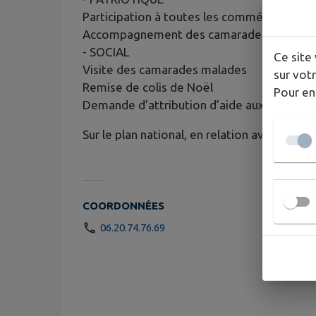
Participation à toutes les commémoration
Accompagnement des camarades décédés
- SOCIAL
Ce site 
Visite des camarades malades
sur votr
Remise de colis de Noël
Pour en
Demande d’attribution d’aide aux malades 
Sur le plan national, en relation avec la Fé
COORDONNÉES
06.20.74.76.69