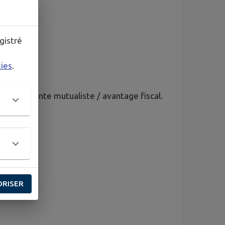
gistré
kies
.
attant / rente mutualiste / avantage fiscal.
ORISER