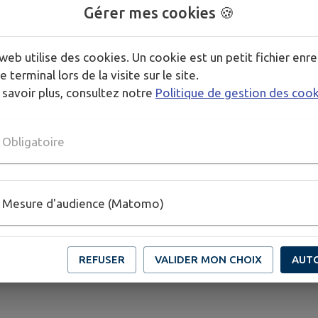
Gérer mes cookies 🍪
s,
.
web utilise des cookies. Un cookie est un petit fichier enre
e terminal lors de la visite sur le site.
 savoir plus, consultez notre
Politique de gestion des coo
hospitalisés
dération, défense des droits à réparation / retraite du comb
Obligatoire
Mesure d'audience (Matomo)
REFUSER
VALIDER MON CHOIX
AUT