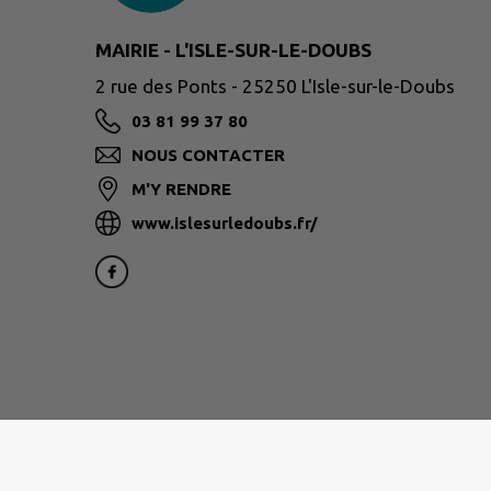
MAIRIE - L'ISLE-SUR-LE-DOUBS
2 rue des Ponts - 25250 L'Isle-sur-le-Doubs
03 81 99 37 80
NOUS CONTACTER
M'Y RENDRE
www.islesurledoubs.fr/