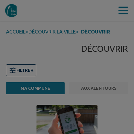
Contenu
Menu
Recherche
Pied de page
ACCUEIL
>
DÉCOUVRIR LA VILLE
>
DÉCOUVRIR
DÉCOUVRIR
FILTRER
MA COMMUNE
AUX ALENTOURS
Page 1. 10 points d'intérêts sur 12 affichés sur cette pa