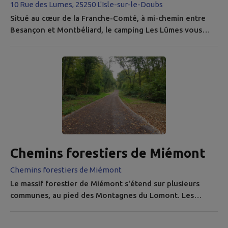
10 Rue des Lumes, 25250 L'Isle-sur-le-Doubs
Situé au cœur de la Franche-Comté, à mi-chemin entre
Besançon et Montbéliard, le camping Les Lûmes vous
accueille dans un cadre verdoyant et convivial. Aire de
service (vidange, remplissage) pour camping-cars et aire
de jeux pour enfants de 3 à 10 ans. En bordure des rives
du Doubs, le camping est très calme de par sa proximité
avec la rivière, il est situé à côté de tous les commerces
et à 5...
Chemins forestiers de Miémont
Chemins forestiers de Miémont
Le massif forestier de Miémont s'étend sur plusieurs
communes, au pied des Montagnes du Lomont. Les
communes de L'Isle-sur-le-Doubs, Blussans, Blussangeaux
et Lanthenans ainsi qu'un propriétaire privé ont