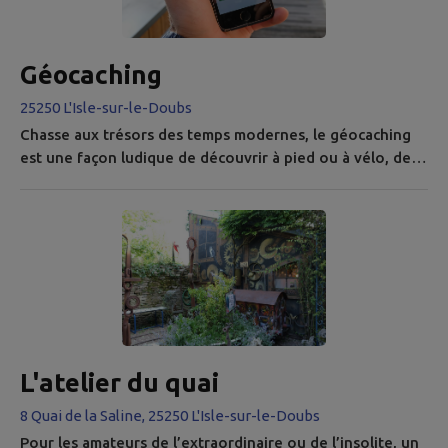
Géocaching
25250 L'Isle-sur-le-Doubs
Chasse aux trésors des temps modernes, le géocaching
est une façon ludique de découvrir à pied ou à vélo, des
lieux, des monuments qui méritent le détour ! Grâce à
une application gratuite et à l'aide d'indices, il faut
trouver des "caches" et si on le souhaite, y déposer un
commentaire, un objet... AVIS aux amateurs, des milliers
de caches existent en France, venez découvrir celles de
L'Isle-...
L'atelier du quai
8 Quai de la Saline, 25250 L'Isle-sur-le-Doubs
Pour les amateurs de l’extraordinaire ou de l’insolite, un