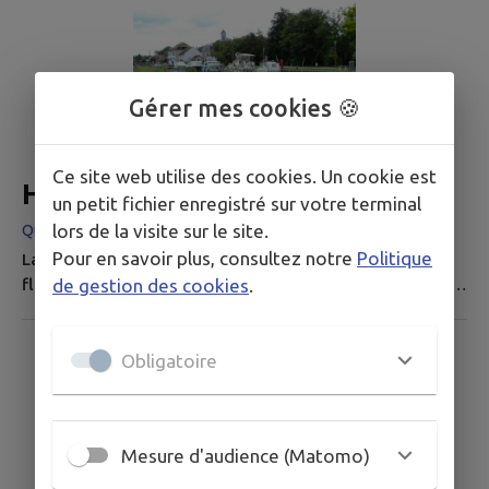
constitué une Association Syndicale Libre afin de
permettre la réfection des pistes forestières qui
desservent le massif. Ces pistes, utilisées principalement
pour l'exploitation du bois sont...
Gérer mes cookies 🍪
Ce site web utilise des cookies. Un cookie est
Halte fluviale
un petit fichier enregistré sur votre terminal
Quai du Canal, 25250 L'Isle-sur-le-Doubs
lors de la visite sur le site.
Pour en savoir plus, consultez notre
Politique
La commune de L'Isle-sur-le Doubs dispose d'une halte
fluviale, équipée de bornes électriques, une borne pour
de gestion des cookies
.
l'eau et une vidange bateau. Elle se situe en rive droite
du canal du Rhône au Rhin, en amont de l'écluse n°26. La
Obligatoire
durée d'un séjour est limitée à 5 jours consécutifs. Le
règlement de la halte fluviale est consultable ci-dessous
Mesure d'audience (Matomo)