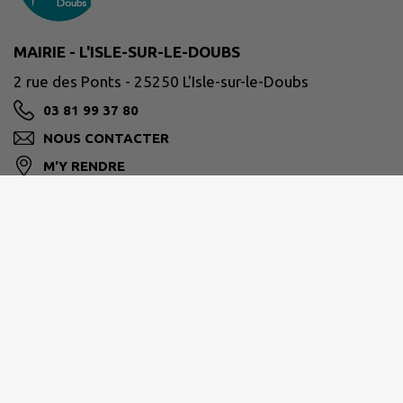
MAIRIE - L'ISLE-SUR-LE-DOUBS
2 rue des Ponts - 25250 L'Isle-sur-le-Doubs
03 81 99 37 80
NOUS CONTACTER
M'Y RENDRE
www.islesurledoubs.fr/