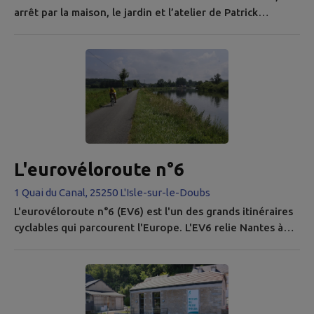
arrêt par la maison, le jardin et l’atelier de Patrick
CHOFFAT est une obligation ! Chaque coin et recoin vous
surprendra par son originalité. Patrick se décrit comme
"colporteur de couleur, semeur de coeur, metteur en
scène d'objet, ferronier d'art". Vaste programme qu'il
dépasse largement ! Sculpteur de métal, roi du collage et
de la...
L'eurovéloroute n°6
1 Quai du Canal, 25250 L'Isle-sur-le-Doubs
L'eurovéloroute n°6 (EV6) est l'un des grands itinéraires
cyclables qui parcourent l'Europe. L'EV6 relie Nantes à
Budapest en passant par notre territoire. Vous pouvez
louer un vélo électrique pour découvrir cet itinéraire au
sein de notre Office de Tourisme à L'Isle-sur-le-Doubs :
flyer-location-vae Crédit photo : Thierry BONDUELLE