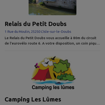
Relais du Petit Doubs
1 Rue du Moulin, 25250 L'Isle-sur-le-Doubs
Le Relais du Petit Doubs vous accueille à 80m du circuit
de l'eurovélo route 6. A votre disposition, un coin pique-
nique en extérieur au bord du Petit Doubs ainsi qu'une
salle de pique-nique à l'intérieur pour faire une pause à
l'abri en cas de mauvais temps. Eau potable, toilettes,
consignes, prises de recharges pour les téléphones et
batteries, outils de mécanique pour réparer votre vélo
sont...
Camping Les Lûmes